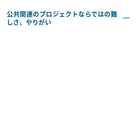
公共関連のプロジェクトならではの難
しさ、やりがい
公共ソリューション部ではその名の通り、公益・公共性
の高いプロジェクトを扱っており、仕事も入札・落札し
ないと受注することができません。そこが難しい点で
す。
一般企業向けのプロジェクトでは、一度仕事を受注する
とその後に控えているプロジェクトの受注にも繋がりや
すいので、顧客との関係性が自然に深くなっていくこと
も多いと思います。ですが入札系のプロジェクトにはそ
ういったことが一切ありません。たとえ同じ仕事だとし
ても、1年経つとまた翌年分の受注を入札・落札しなく
てはいけないんです。試験の合格発表みたいで毎回緊張