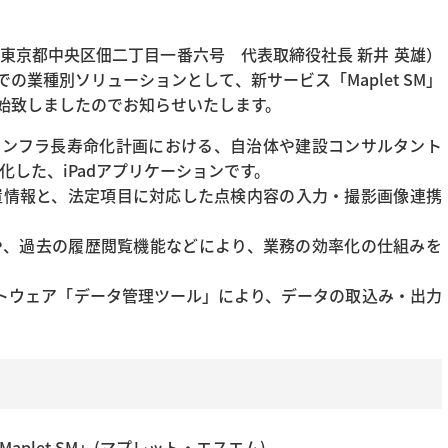
東京都中央区佃二丁目一番六号 代表取締役社長 新井 英雄）
」での業種別ソリューションとして、新サービス「Maplet SM」
開始致しましたのでお知らせいたします。
するインフラ長寿命化計画における、自治体や建設コンサルタント
した、iPadアプリケーションです。
位置情報と、法定項目に対応した点検内容の入力・撮影画像連携
や、過去の履歴閲覧機能などにより、業務の効率化の仕組みを
ソフトウェア「データ管理ツール」により、データの取込み・出力
plet SM」(マプレット・エスエム)