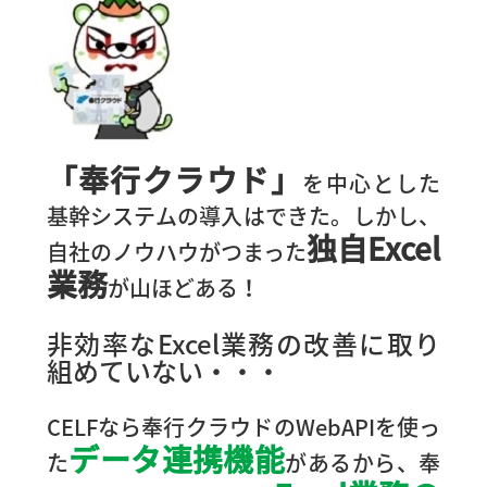
「奉行クラウド」
を中心とした
基幹システムの導入はできた。しかし、
独自Excel
自社のノウハウがつまった
業務
が山ほどある！
非効率なExcel業務の改善に取り
組めていない・・・
CELFなら奉行クラウドのWebAPIを使っ
データ連携機能
た
があるから、奉