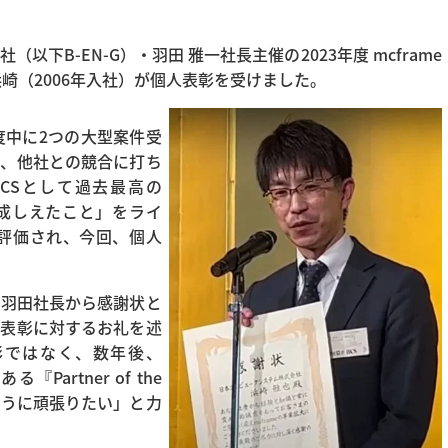
下B-EN-G）・羽田 雅一社長主催の2023年度 mcframe
崎（2006年入社）が個人表彰を受けました。
度中に2つの大型案件受
し、他社との競合に打ち
CSとして過去最高の
を成しえたこと」をライ
く評価され、今回、個人
-G 羽田社長から感謝状と
、表彰に対するお礼を述
彰ではなく、数年後、
Partner of the
るように頑張りたい」と力