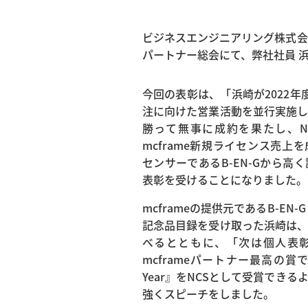
ビジネスエンジニアリング株式会社（以
パートナー総会にて、弊社社員 浜
今回の表彰は、「浜崎が2022年
注に向けた営業活動を並行実施
勝って無事に成約を果たし、N
mcframe新規ライセンス売上
センサーであるB-EN-Gから高
表彰を受けることになりました。
mcframeの提供元であるB-EN
記念品目録を受け取った浜崎は
べるとともに、「次は個人表
mcframeパートナー最高の賞である『
Year』をNCSとして受賞でき
強くスピーチをしました。